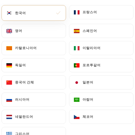
메뉴
KO
프랑스어
프랑스어
한국어
한국어
영어
영어
스페인어
스페인어
카탈로니아어
카탈로니아어
이탈리아어
이탈리아어
/
홈
연락처
연락처
독일어
독일어
포르투갈어
포르투갈어
중국어 간체
중국어 간체
일본어
일본어
러시아어
러시아어
아랍어
아랍어
네덜란드어
네덜란드어
체코어
체코어
Le Créneau
그리스어
그리스어